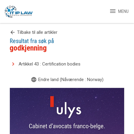
menu
MENU
arrow_back
Tilbake til alle artikler
Resultat fra søk på
godkjenning
Artikkel 43 : Certification bodies
language
Endre land (Nåværende : Norway)