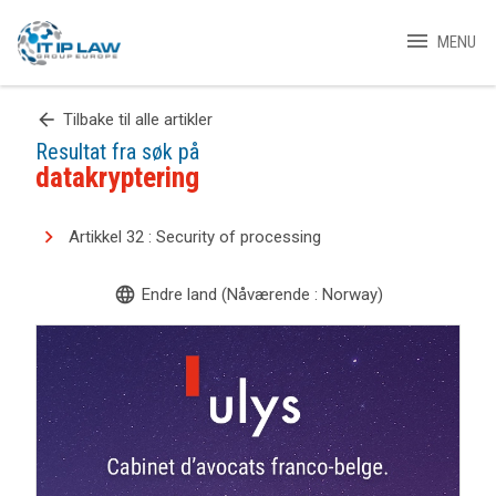
menu
MENU
arrow_back
Tilbake til alle artikler
Resultat fra søk på
datakryptering
Artikkel 32 : Security of processing
language
Endre land (Nåværende : Norway)