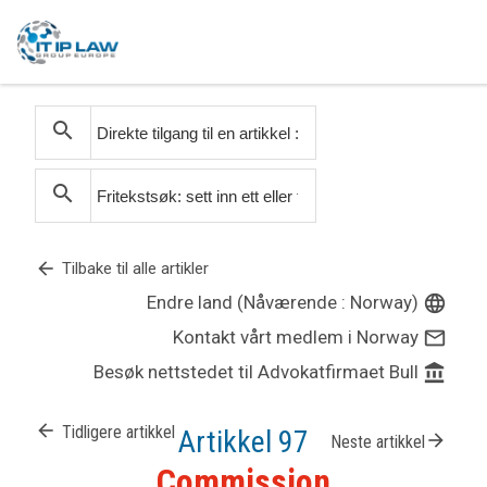
search
search
arrow_back
Tilbake til alle artikler
Endre land (Nåværende : Norway)
language
Kontakt vårt medlem i Norway
mail_outline
Besøk nettstedet til Advokatfirmaet Bull
account_balance
arrow_back
Tidligere artikkel
Artikkel 97
arrow_forward
Neste artikkel
Commission