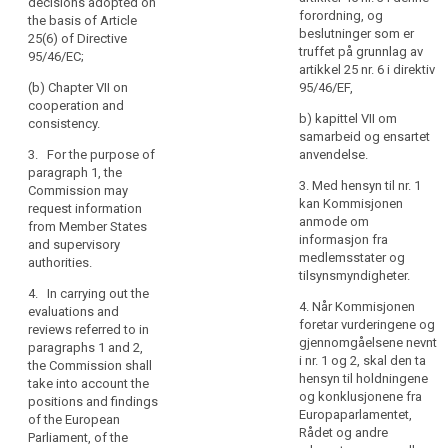
decisions adopted on
progress in the
submit appropriate
forordning, og
the basis of Article
information society.
proposals with a view
beslutninger som er
25(6) of Directive
The reports shall be
to amending this
truffet på grunnlag av
95/46/EC;
made public.
Regulation, and
artikkel 25 nr. 6 i direktiv
aligning other legal
(b) Chapter VII on
95/46/EF,
instruments, in
cooperation and
particular taking
b) kapittel VII om
consistency.
account of
samarbeid og ensartet
developments in
3. For the purpose of
anvendelse.
information
paragraph 1, the
technology and in the
3. Med hensyn til nr. 1
Commission may
light of the state of
kan Kommisjonen
request information
progress in the
anmode om
from Member States
information society.
informasjon fra
and supervisory
medlemsstater og
authorities.
tilsynsmyndigheter.
4. In carrying out the
4. Når Kommisjonen
evaluations and
foretar vurderingene og
reviews referred to in
gjennomgåelsene nevnt
paragraphs 1 and 2,
i nr. 1 og 2, skal den ta
the Commission shall
hensyn til holdningene
take into account the
og konklusjonene fra
positions and findings
Europaparlamentet,
of the European
Rådet og andre
Parliament, of the