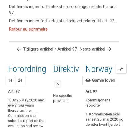
keyboard_arrow_up
Skjul
Det finnes ingen fortaletekst i forordningen relatert til art.
nøkkelord
97.
og
Nøkkelord
Det finnes ingen fortaletekst i direktivet relatert til art. 97.
artikler
relatert
relatert til
Retour au sommaire
til
art. 97
art.
97
arrow_back
•
arrow_forward
Tidligere artikkel
Artikkel 97
Neste artikkel
ikrafttredelse
Forordning
1. forslag
2. forslag
Direktiv
Norway
compare_arrows
close
close
visibility
1e
2e
Gamle loven
close
Art. 90
Art. 90
Art. 97
Art. 97
No specific
The Commission shall
1. The Commission
1. By 25 May 2020 and
Kommisjonens
provision
submit reports on the
shall submit reports
every four years
rapporter
evaluation and review
on the evaluation and
thereafter, the
of this Regulation to
review of this
1. Kommisjonen skal
Commission shall
the European
Regulation to the
senest 25. mai 2020 og
submit a report on the
Parliament and the
European Parliament
deretter hvert fjerde år
evaluation and review