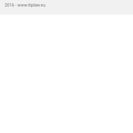
2016 - www.itiplaw.eu.