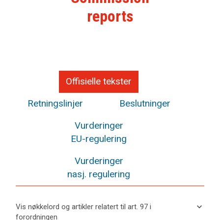
reports
Offisielle tekster
Retningslinjer
Beslutninger
Vurderinger
EU-regulering
Vurderinger
nasj. regulering
keyboard_arrow_down
Vis nøkkelord og artikler relatert til art. 97 i
forordningen