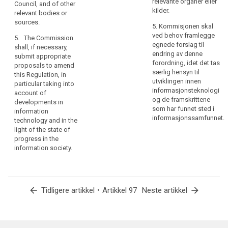
relevante organer eller
Council, and of other
kilder.
relevant bodies or
sources.
5. Kommisjonen skal
ved behov framlegge
5. The Commission
egnede forslag til
shall, if necessary,
endring av denne
submit appropriate
forordning, idet det tas
proposals to amend
særlig hensyn til
this Regulation, in
utviklingen innen
particular taking into
informasjonsteknologi
account of
og de framskrittene
developments in
som har funnet sted i
information
informasjonssamfunnet.
technology and in the
light of the state of
progress in the
information society.
arrow_back
•
arrow_forward
Tidligere artikkel
Artikkel 97
Neste artikkel