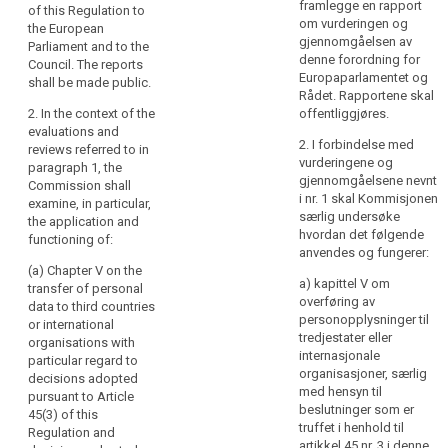
Council at regular
and the Council at
framlegge en rapport
of this Regulation to
intervals. The first
regular intervals..
om vurderingen og
the European
report shall be
gjennomgåelsen av
Parliament and to the
2. In the context of
submitted no later
denne forordning for
Council. The reports
these evaluations the
than four years after
Europaparlamentet og
shall be made public.
Commission shall
the entry into force of
Rådet. Rapportene skal
examine, in particular,
this Regulation.
2. In the context of the
offentliggjøres.
the application and
Subsequent reports
evaluations and
functioning of the
shall be submitted
2. I forbindelse med
reviews referred to in
provisions of Chapter
every four years
vurderingene og
paragraph 1, the
VII on Co-operation
thereafter. The
gjennomgåelsene nevnt
Commission shall
and Consistency.
Commission shall, if
i nr. 1 skal Kommisjonen
examine, in particular,
necessary, submit
særlig undersøke
the application and
3. The first report shall
appropriate
hvordan det følgende
functioning of:
be submitted no later
proposals with a view
anvendes og fungerer:
than four years after
(a) Chapter V on the
to amending this
the entry into force of
a) kapittel V om
transfer of personal
Regulation, and
this Regulation.
overføring av
data to third countries
aligning other legal
Subsequent reports
personopplysninger til
or international
instruments, in
shall be submitted
tredjestater eller
organisations with
particular taking
every four years
internasjonale
particular regard to
account of
thereafter. The reports
organisasjoner, særlig
decisions adopted
developments in
shall be made public.
med hensyn til
pursuant to Article
information
beslutninger som er
45(3) of this
technology and in the
4. The Commission
truffet i henhold til
search
Regulation and
light of the state of
shall, if necessary,
artikkel 45 nr. 3 i denne