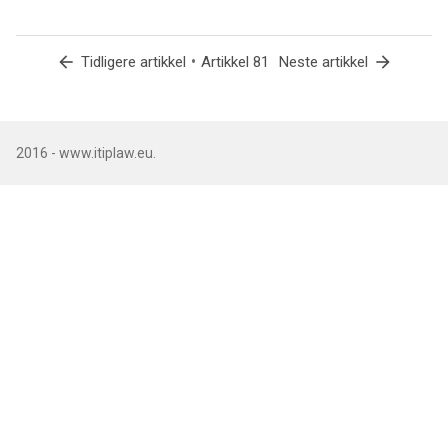
arrow_back
•
arrow_forward
Tidligere artikkel
Artikkel 81
Neste artikkel
2016 - www.itiplaw.eu.