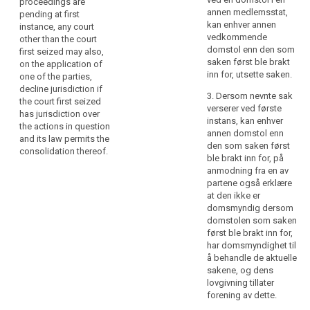
proceedings are
annen medlemsstat,
pending at first
2a. Where these
kan enhver annen
instance, any court
proceedings are
vedkommende
other than the court
pending at first
domstol enn den som
first seized may also,
instance, any court
saken først ble brakt
on the application of
other than the court
inn for, utsette saken.
one of the parties,
first seized may also,
decline jurisdiction if
on the application of
3. Dersom nevnte sak
the court first seized
one of the parties,
verserer ved første
has jurisdiction over
decline jurisdiction if
instans, kan enhver
the actions in question
the court first seized
annen domstol enn
and its law permits the
has jurisdiction over
den som saken først
consolidation thereof.
the actions in
ble brakt inn for, på
question and its law
anmodning fra en av
permits the
partene også erklære
consolidation
at den ikke er
thereof. 3. (…).
domsmyndig dersom
domstolen som saken
først ble brakt inn for,
har domsmyndighet til
å behandle de aktuelle
sakene, og dens
lovgivning tillater
forening av dette.