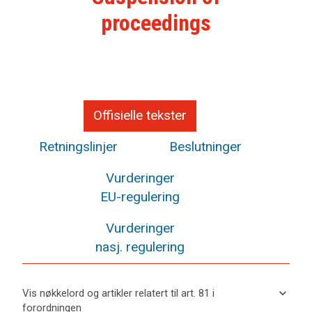
proceedings
Offisielle tekster
Retningslinjer
Beslutninger
Vurderinger
EU-regulering
Vurderinger
nasj. regulering
keyboard_arrow_down
Vis nøkkelord og artikler relatert til art. 81 i
forordningen