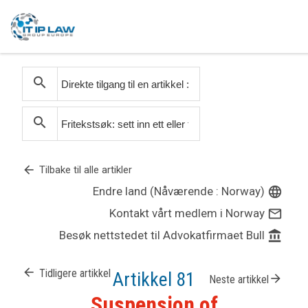
search
search
arrow_back
Tilbake til alle artikler
Endre land (Nåværende : Norway)
language
Kontakt vårt medlem i Norway
mail_outline
Besøk nettstedet til Advokatfirmaet Bull
account_balance
arrow_back
Tidligere artikkel
Artikkel 81
arrow_forward
Neste artikkel
Suspension of