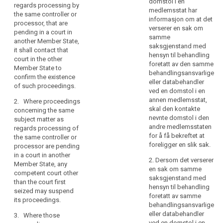
regards processing
domstol i en
regards processing by
(...) of the same
medlemsstat har
the same controller or
controller or
informasjon om at det
processor, that are
processor are
verserer en sak om
pending in a court in
pending in a court in
samme
another Member State,
another Member
saksgjenstand med
it shall contact that
State, it shall contact
hensyn til behandling
court in the other
that court in the other
foretatt av den samme
Member State to
Member State to
behandlingsansvarlige
confirm the existence
confirm the existence
eller databehandler
of such proceedings.
of such proceedings.
ved en domstol i en
search
annen medlemsstat,
2. Where proceedings
2. Where proceedings
skal den kontakte
concerning the same
concerning the same
nevnte domstol i den
subject matter as
subject matter as
andre medlemsstaten
regards processing of
regards processing
for å få bekreftet at
the same controller or
(...) of the same
foreligger en slik sak.
processor are pending
controller or
in a court in another
processor are
2. Dersom det verserer
Member State, any
pending in a court in
en sak om samme
competent court other
another Member
saksgjenstand med
than the court first
State, any competent
hensyn til behandling
seized may suspend
court other than the
foretatt av samme
its proceedings.
court first seized may
behandlingsansvarlige
suspend its
eller databehandler
3. Where those
proceedings.
ved en domstol i en