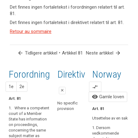
keyboard_arrow_up
Skjul
Det finnes ingen fortaletekst i forordningen relatert til art.
nøkkelord
81.
og
Det finnes ingen fortaletekst i direktivet relatert til art. 81.
artikler
relatert til
Retour au sommaire
art. 81
arrow_back
•
arrow_forward
Tidligere artikkel
Artikkel 81
Neste artikkel
Forordning
1. forslag
2. forslag
Direktiv
Norway
close
close
1e
2e
compare_arrows
close
No specific provision
Art. 76a
visibility
Gamle loven
Art. 81
No specific
1. Where a competent
1. Where a competent
provision
Art. 81
court of a Member
court of a Member
State has information
Utsettelse av en sak
State has information
on proceedings
on proceedings,
concerning the same
1. Dersom
concerning the same
subject matter as
vedkommende
subject matter as