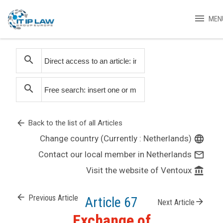
menu
MEN
search
search
arrow_back
Back to the list of all Articles
Change country (Currently : Netherlands)
language
Contact our local member in Netherlands
mail_outline
Visit the website of Ventoux
account_balance
arrow_back
Previous Article
Article 67
arrow_forward
Next Article
Exchange of