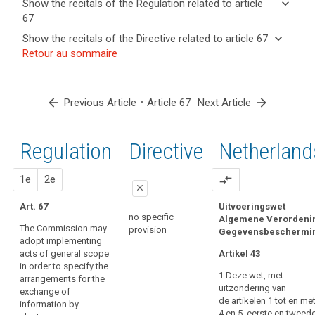
keyboard_arrow_down
Show the recitals of the Regulation related to article
term(s)
67
and
keyboard_arrow_up
Hide the
Key
keyboard_arrow_down
Show the recitals of the Directive related to article 67
Article(s)
recitals of
words
keyboard_arrow_up
Hide the
Retour au sommaire
related
(167)
related
the
recitals
to article
In
to
Regulation
of the
article
67
order
related to
67
Directive
to
arrow_back
•
arrow_forward
Previous Article
Article 67
Next Article
article 67
related
ensure
European
to
uniform
Data
article
Regulation
1st
2nd
Directive
Netherland
conditions
Protection
67
for
Board
the
proposal
proposal
1e
2e
compare_arrows
implementing
close
implementation
acts
of
Art. 67
Uitvoeringswet
close
close
supervisory
no specific
this
Algemene Verordeni
search
The Commission may
provision
authority
Gegevensbeschermi
no specific provision
no specific provision
Regulation,
adopt implementing
implementing
acts of general scope
Artikel 43
powers
in order to specify the
1 Deze wet, met
should
arrangements for the
uitzondering van
exchange of
be
de artikelen 1 tot en me
information by
conferred
4 en 5, eerste en tweed