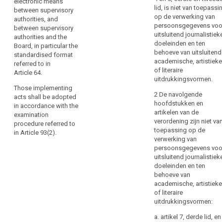
electronic means
on
lid, is niet van toepassi
between supervisory
the
op de verwerking van
authorities, and
persoonsgegevens voo
Commission
between supervisory
uitsluitend journalistiek
when
authorities and the
doeleinden en ten
Board, in particular the
provided
behoeve van uitsluitend
standardised format
for
academische, artistieke
referred to in
by
of literaire
Article 64.
this
uitdrukkingsvormen.
Those implementing
Regulation.
2 De navolgende
acts shall be adopted
Those
hoofdstukken en
in accordance with the
powers
artikelen van de
examination
should
verordening zijn niet va
procedure referred to
be
toepassing op de
in Article 93(2).
verwerking van
exercised
persoonsgegevens voo
in
uitsluitend journalistiek
accordance
doeleinden en ten
with
behoeve van
Regulation
academische, artistieke
(EU)
of literaire
uitdrukkingsvormen:
No 182/2011.
In
a. artikel 7, derde lid, en