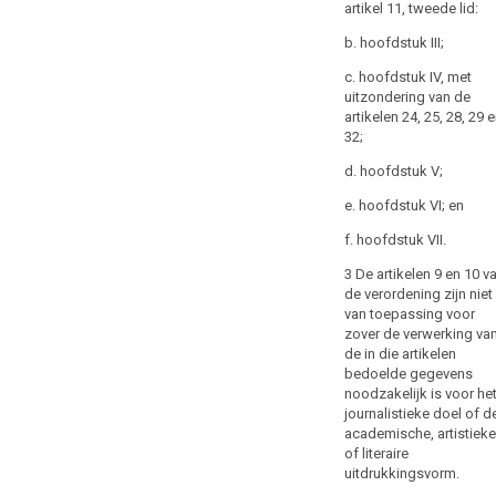
that
artikel 11, tweede lid:
context,
b. hoofdstuk III;
the
Commission
c. hoofdstuk IV, met
should
uitzondering van de
artikelen 24, 25, 28, 29 
consider
32;
specific
measures
d. hoofdstuk V;
for
e. hoofdstuk VI; en
micro,
small
f. hoofdstuk VII.
and
3 De artikelen 9 en 10 v
medium-
de verordening zijn niet
sized
van toepassing voor
enterprises.
zover de verwerking va
de in die artikelen
(168)
bedoelde gegevens
The
noodzakelijk is voor he
journalistieke doel of d
examination
academische, artistieke
procedure
of literaire
should
uitdrukkingsvorm.
be