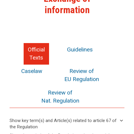
information
Official
Guidelines
Texts
Caselaw
Review of
EU Regulation
Review of
Nat. Regulation
keyboard_arrow_down
Show key term(s) and Article(s) related to article 67 of
the Regulation
keyboard_arrow_up
Hide key