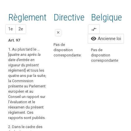
clés
mots
liés
clés
à
Règlement
Proposition
Proposition
Directive
Belgique
l'article
liés à
97
l’article
1
2
1e
2e
compare_arrows
97
entrée
close
en
visibility
Ancienne loi
Art. 97
close
close
vigueur
Pas de
1. Au plus tard le ...
disposition
Pas de
La Commission
1. La Commission
P
[
quatre ans après la
correspondante.
disposition
présente
présente
c
date d'entrée en
correspondante
périodiquement des
périodiquement des
vigueur du présent
rapports sur
rapports sur
règlement
] et tous les
l'évaluation et la
l'évaluation et la
quatre ans par la suite,
révision du présent
révision du présent
la Commission
règlement au
règlement au
présente au Parlement
Parlement européen
Parlement européen
européen et au
et au Conseil. Le
et au Conseil.
Conseil un rapport sur
premier rapport est
l'évaluation et le
2. Dans le cadre de
présenté au plus tard
réexamen du présent
ces évaluations, la
quatre ans après
règlement. Ces
Commission examine,
l'entrée en vigueur du
rapports sont publiés.
en particulier,
présent règlement.
l'application et le
2. Dans le cadre des
Les rapports suivants
fonctionnement des