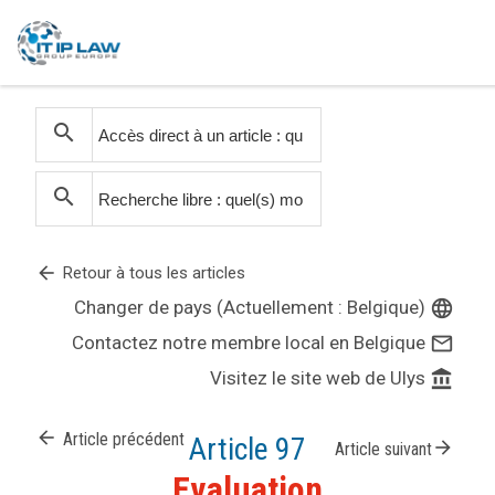
search
search
arrow_back
Retour à tous les articles
Changer de pays (Actuellement : Belgique)
language
Contactez notre membre local en Belgique
mail_outline
Visitez le site web de Ulys
account_balance
arrow_back
Article précédent
Article 97
arrow_forward
Article suivant
Evaluation