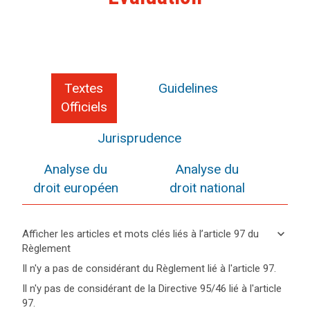
Textes
Guidelines
Officiels
Jurisprudence
Analyse du
Analyse du
droit européen
droit national
keyboard_arrow_down
Afficher les articles et mots clés liés à l’article 97 du
Règlement
keyboard_arrow_up
Cacher
Il n'y a pas de considérant du Règlement lié à l'article 97.
les
Il n'y pas de considérant de la Directive 95/46 lié à l'article
articles
Mots
97.
et