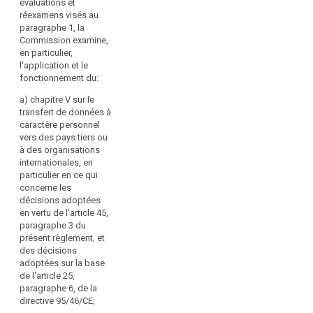
évaluations et
sont ensuite
dispositions du
réexamens visés au
présentés tous les
chapitre VII
paragraphe 1, la
quatre ans. Pour
concernant la
Commission examine,
autant que de besoin,
coopération et la
en particulier,
la Commission
cohérence.
l'application et le
soumet les
fonctionnement du:
3. Le premier rapport
propositions voulues
est présenté au plus
pour modifier le
a) chapitre V sur le
tard quatre ans après
présent règlement et
transfert de données à
l'entrée en vigueur du
pour adapter d'autres
caractère personnel
présent règlement.
instruments
vers des pays tiers ou
Les rapports suivants
juridiques, en tenant
à des organisations
sont ensuite
compte, notamment,
internationales, en
présentés tous les
de l'évolution de la
particulier en ce qui
quatre ans. Ces
technologie de
concerne les
rapports sont
l'information et des
décisions adoptées
publiés.
progrès de la société
en vertu de l'article 45,
search
de l'information. Les
paragraphe 3 du
4. Pour autant que de
rapports sont
présent règlement, et
besoin, la
publiés.
des décisions
Commission soumet
adoptées sur la base
les propositions
de l'article 25,
voulues pour modifier
paragraphe 6, de la
le présent règlement
directive 95/46/CE;
et pour adapter