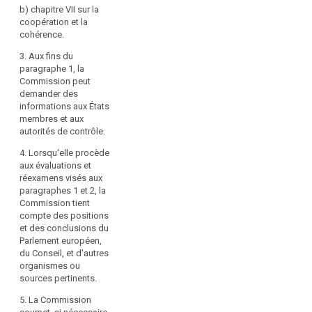
d'autres instruments
b) chapitre VII sur la
juridiques, en tenant
coopération et la
compte, notamment,
cohérence.
de l'évolution de la
technologie de
3. Aux fins du
l'information et des
paragraphe 1, la
progrès de la société
Commission peut
de l'information.
demander des
informations aux États
membres et aux
autorités de contrôle.
4. Lorsqu'elle procède
aux évaluations et
réexamens visés aux
paragraphes 1 et 2, la
Commission tient
compte des positions
et des conclusions du
Parlement européen,
du Conseil, et d'autres
organismes ou
sources pertinents.
5. La Commission