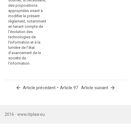
soumet, si nécessaire,
des propositions
appropriées visant à
modifier le présent
règlement, notamment
en tenant compte de
l'évolution des
technologies de
l'information et à la
lumière de l’état
d’avancement de la
société de
l'information.
arrow_back
•
arrow_forward
Article précédent
Article 97
Article suivant
2016 - www.itiplaw.eu.