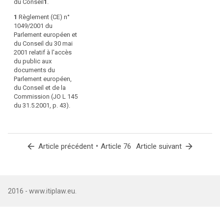
du Conseil
1
.
documents est
accordé
1
Règlement (CE) n°
conformément au
1049/2001 du
règlement (CE) n°
Parlement européen et
1049/2001 ou si le
du Conseil du 30 mai
comité européen de
2001 relatif à l'accès
la protection des
du public aux
données les rend
documents du
publics de toute autre
Parlement européen,
manière.
du Conseil et de la
Commission (JO L 145
3. Les membres du
du 31.5.2001, p. 43).
comité européen de
la protection des
données, ainsi que
les experts et les
représentants de
arrow_back
•
arrow_forward
Article précédent
Article 76
Article suivant
tierces parties, sont
tenus de respecter
les obligations de
confidentialité
établies au présent
2016 - www.itiplaw.eu.
article. Le président
veille à ce que les
experts et les