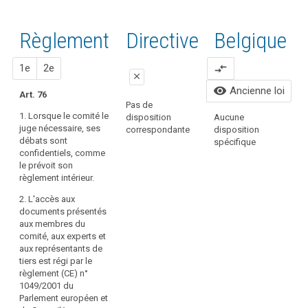
clés
mots
liés
clés
à
Règlement
Proposition
Proposition
Directive
Belgique
l'article
liés à
76
l’article
1
2
1e
2e
compare_arrows
76
Comité
close
européen
visibility
Ancienne loi
Art. 76
close
close
de
Pas de
1. Lorsque le comité le
la
disposition
Aucune
1. Les débats du
1. Les débats du
P
search
juge nécessaire, ses
correspondante
disposition
protection
comité européen de
comité européen de
c
débats sont
spécifique
la protection des
la protection des
des
confidentiels, comme
données sont
données sont
données
le prévoit son
confidentiels.
confidentiels.
règlement intérieur.
2. Les documents
2. L'accès aux
2. L'accès aux
présentés aux
documents présentés
documents présentés
membres du comité
aux membres du
aux membres du
européen de la
comité européen de
comité, aux experts et
protection des
la protection des
aux représentants de
données, aux experts
données, aux experts
tiers est régi par le
et aux représentants
et aux représentants
règlement (CE) n°
de tierces parties
de tierces parties est
1049/2001 du
sont confidentiels,
régi par le règlement
Parlement européen et
sauf si l'accès à ces
(CE) n° 1049/2001.