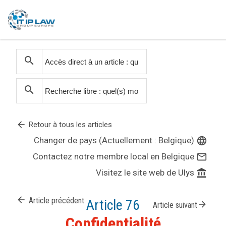
search
search
arrow_back
Retour à tous les articles
Changer de pays (Actuellement : Belgique)
language
Contactez notre membre local en Belgique
mail_outline
Visitez le site web de Ulys
account_balance
arrow_back
Article précédent
Article 76
arrow_forward
Article suivant
Confidentialité