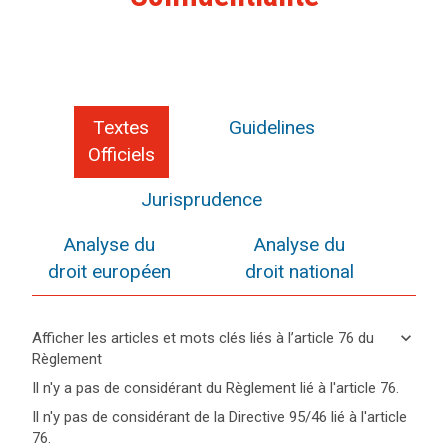
Textes
Guidelines
Officiels
Jurisprudence
Analyse du
Analyse du
droit européen
droit national
keyboard_arrow_down
Afficher les articles et mots clés liés à l’article 76 du
Règlement
keyboard_arrow_up
Cacher
Il n'y a pas de considérant du Règlement lié à l'article 76.
les
Il n'y pas de considérant de la Directive 95/46 lié à l'article
articles
Mots
76.
et