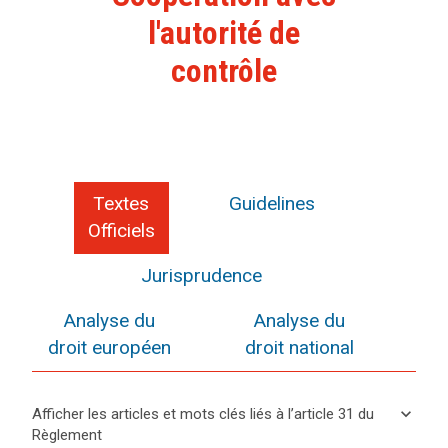
l'autorité de
contrôle
Textes
Guidelines
Officiels
Jurisprudence
Analyse du
Analyse du
droit européen
droit national
keyboard_arrow_down
Afficher les articles et mots clés liés à l’article 31 du
Règlement