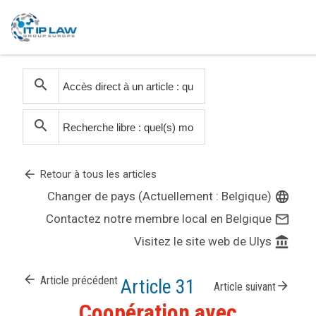
search
search
arrow_back
Retour à tous les articles
Changer de pays (Actuellement : Belgique)
language
Contactez notre membre local en Belgique
mail_outline
Visitez le site web de Ulys
account_balance
arrow_back
Article précédent
Article 31
arrow_forward
Article suivant
Coopération avec