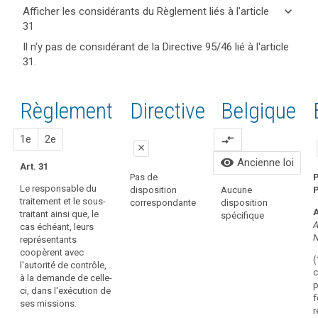
keyboard_arrow_up
Cacher
keyboard_arrow_down
Afficher les considérants du Règlement liés à l'article
les
31
articles
keyboard_arrow_up
Cacher les
Mots
Il n'y pas de considérant de la Directive 95/46 lié à l'article
et
considérants
clés
31.
mots
(120)
liés
du
clés
Il
à
Règlement
l'article
liés à
convient
liés à l'article
Règlement
Proposition
Proposition
Directive
Belgique
31
l’article
que
31
31
chaque
autorité
1
2
1e
2e
compare_arrows
autorité
de
close
de
contrôle
visibility
Ancienne loi
Art. 31
contrôle
close
close
Pas de
P
soit
Le responsable du
disposition
P
Aucune
Pas de
Pas de
P
dotée
traitement et le sous-
correspondante
disposition
disposition
disposition
d
A
traitant ainsi que, le
des
spécifique
correspondante
correspondante
c
A
cas échéant, leurs
moyens
N
représentants
financiers
coopèrent avec
et
(
l'autorité de contrôle,
c
humains,
à la demande de celle-
p
ainsi
ci, dans l'exécution de
f
ses missions.
que
r